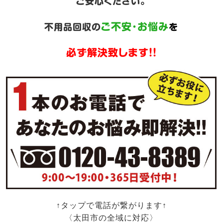
ご安心ください。
ご不安･お悩み
不用品回収の
を
必ず解決致します!!
↑タップで電話が繋がります↑
〈太田市の全域に対応〉